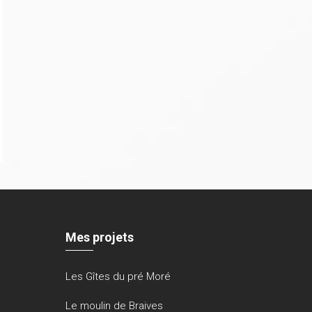
Mes projets
Les Gîtes du pré Moré
Le moulin de Braives