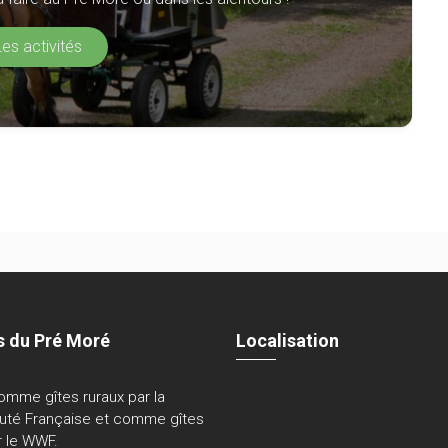
Les activités
s du Pré Moré
Localisation
omme gîtes ruraux par la
té Française et comme gîtes
 le WWF.