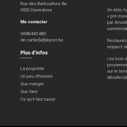
Rue des Barbouillons 8a
6926 Daverdisse
On
étés f
« pré mor
Me contacter
par Arnold
surintend
0498/440 883
de.cartier[at]skynet.be
Restaurés
respect de
Plus d’infos
Les bois 
provienne
La propriété
sur le
terr
Un peu d’histoire
désafecté
Que manger
Que faire
Ce qu’il faut savoir