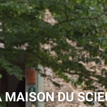
ÎTES RURAUX À R
Les gîtes du Pré Moré