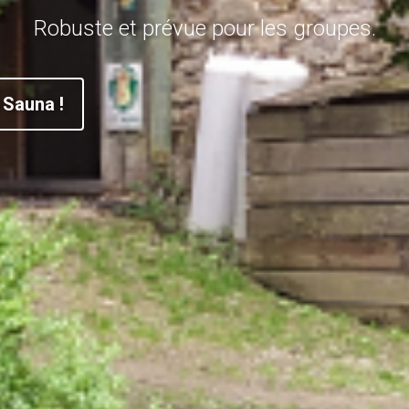
ion totalement isolée au milieu d’un magnifi
promenade.
Le Sauna !